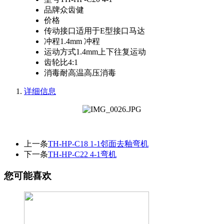
品牌
众齿健
价格
传动接口
适用于E型接口马达
冲程
1.4mm 冲程
运动方式
1.4mm上下往复运动
齿轮比
4:1
消毒
耐高温高压消毒
详细信息
上一条
TH-HP-C18 1-1邻面去釉弯机
下一条
TH-HP-C22 4-1弯机
您可能喜欢